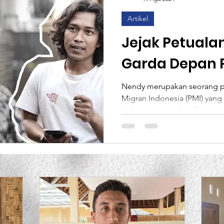
Artikel
ce
Lembaga Generasi Bintasng Sejahtera
MCAI
Jejak Petuala
Garda Depan P
aan
Analisa
Info Loker
Slider
Environm
Anjani
Nendy merupakan seorang p
Migran Indonesia (PMI) yang 
Post Formats
Kabupaten Lombok Timur....