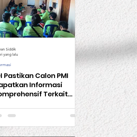
man Siddik
ri yang lalu
ormasi
OI Pastikan Calon PMI
apatkan Informasi
omprehensif Terkait
turan Kerja Sebelum
erangkat