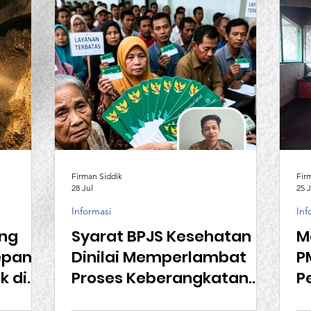
Firman Siddik
Fir
28 Jul
25 J
Informasi
Inf
ng
Syarat BPJS Kesehatan
M
pan,
Dinilai Memperlambat
P
 di
Proses Keberangkatan
P
Calon TKI
P