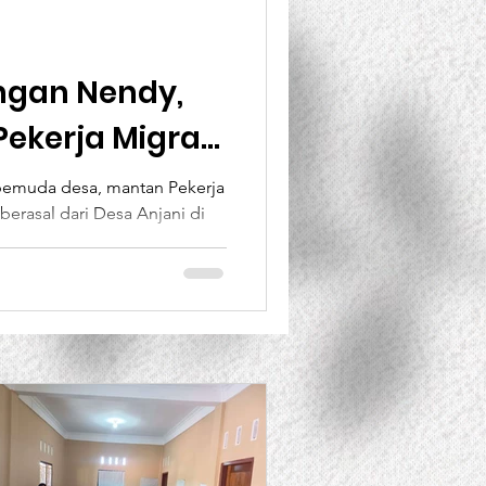
BANK Dunia
ngan Nendy,
ekerja Migran
ent
Projects
emuda desa, mantan Pekerja
berasal dari Desa Anjani di