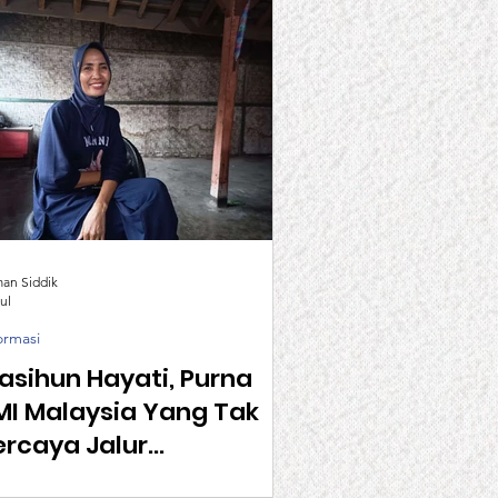
man Siddik
ul
ormasi
asihun Hayati, Purna
MI Malaysia Yang Tak
ercaya Jalur
emerintah