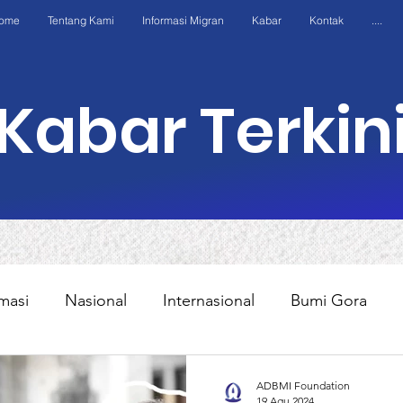
ome
Tentang Kami
Informasi Migran
Kabar
Kontak
....
Kabar Terkin
masi
Nasional
Internasional
Bumi Gora
Kasus
Edukasi
Program
AWO Internation
ADBMI Foundation
19 Agu 2024