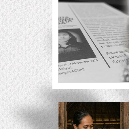
Responsible Business Allian
Lesson Learned
Pendan
Uncategorized
Tabloid