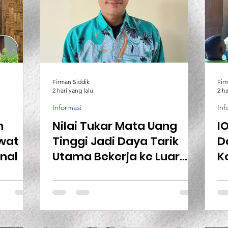
Firman Siddik
Fir
2 hari yang lalu
2 ha
Informasi
Inf
n
Nilai Tukar Mata Uang
I
ewat
Tinggi Jadi Daya Tarik
D
nal
Utama Bekerja ke Luar
K
Negeri
A
B