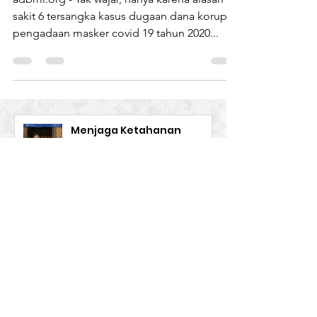
adbmi.org - Tak wajar, hanya karena alasan
sakit 6 tersangka kasus dugaan dana korupsi
pengadaan masker covid 19 tahun 2020...
Menjaga Ketahanan
Keluarga Migran Lewat
Kecerdasan Emosional
Inspirasi
Firman Siddik
7 jam yang lalu
Nilai Tukar Mata Uang
Tinggi Jadi Daya Tarik
Utama Bekerja ke Luar