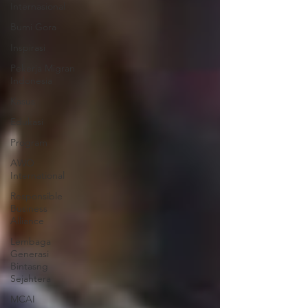
Internasional
Bumi Gora
Inspirasi
Pekerja Migran
Indonesia
Kasus
Edukasi
Program
AWO
International
Responsible
Business
Alliance
Lembaga
Generasi
Bintasng
Sejahtera
MCAI