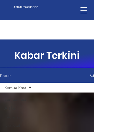
ADBMI Foundation
Kabar Terkini
Kabar
Semua Post
Semua Post
Artikel
Informasi
Nasional