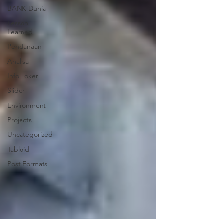
BANK Dunia
Lesson
Learned
Pendanaan
Analisa
Info Loker
Slider
Environment
Projects
Uncategorized
Tabloid
Post Formats