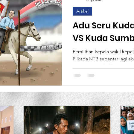
Artikel
ce
Lembaga Generasi Bintasng Sejahtera
MCAI
Adu Seru Kud
VS Kuda Sumba
aan
Analisa
Info Loker
Slider
Environm
PILKADA NTB
Pemilihan kepala-wakil kepal
Pilkada NTB sebentar lagi a
Post Formats
poster-poster, baliho, papan.