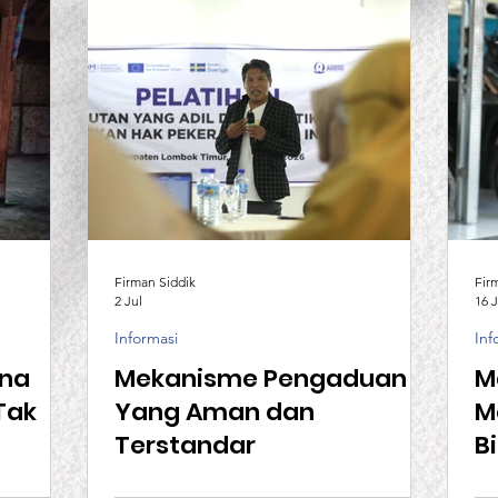
Firman Siddik
Fir
2 Jul
16 
Informasi
Inf
rna
Mekanisme Pengaduan
M
Tak
Yang Aman dan
M
Terstandar
B
T