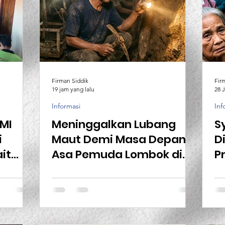
Firman Siddik
Fir
19 jam yang lalu
28 J
Informasi
Inf
PMI
Meninggalkan Lubang
S
i
Maut Demi Masa Depan,
D
it
Asa Pemuda Lombok di
P
um
Negeri Jiran
C