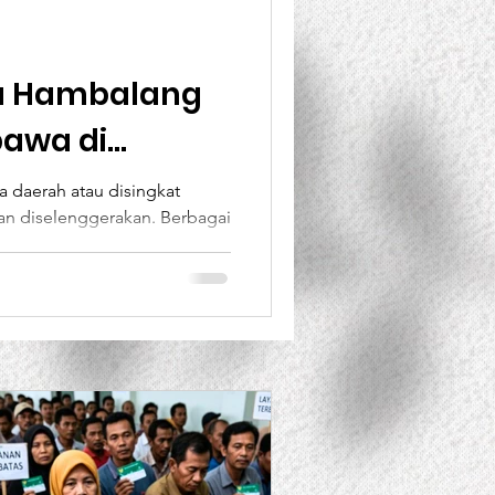
BANK Dunia
a Hambalang
wa di
ent
Projects
a daerah atau disingkat
kan diselenggerakan. Berbagai
..