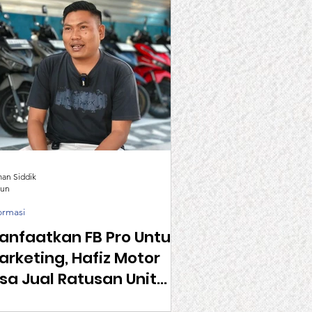
man Siddik
Jun
ormasi
anfaatkan FB Pro Untuk
arketing, Hafiz Motor
isa Jual Ratusan Unit
iap Bulan