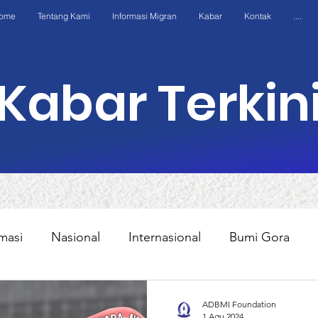
ome
Tentang Kami
Informasi Migran
Kabar
Kontak
....
Kabar Terkin
masi
Nasional
Internasional
Bumi Gora
Kasus
Edukasi
Program
AWO Internation
ADBMI Foundation
1 Agu 2024