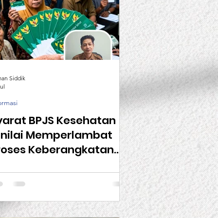
man Siddik
ul
ormasi
yarat BPJS Kesehatan
inilai Memperlambat
roses Keberangkatan
alon TKI