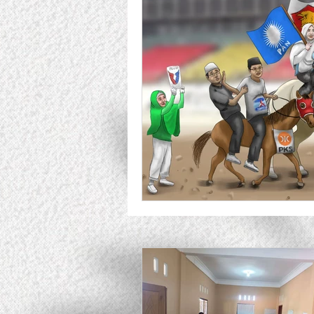
Responsible Business Allian
Lesson Learned
Pendan
Uncategorized
Tabloid