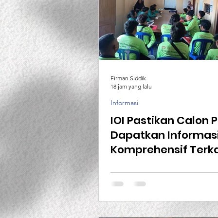
Firman Siddik
18 jam yang lalu
Informasi
IOI Pastikan Calon 
Dapatkan Informas
Komprehensif Terka
Aturan Kerja Sebel
Berangkat