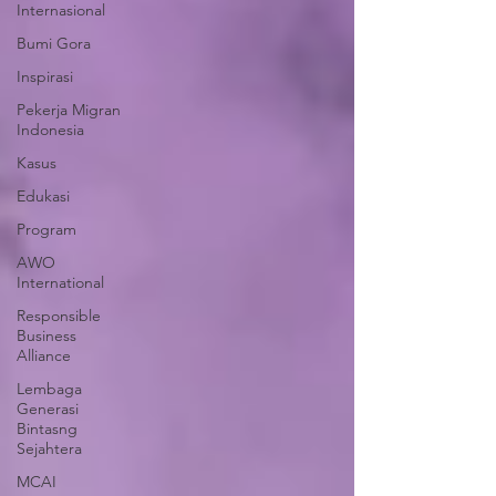
Internasional
Bumi Gora
Inspirasi
Pekerja Migran
Indonesia
Kasus
Edukasi
Program
AWO
International
Responsible
Business
Alliance
Lembaga
Generasi
Bintasng
Sejahtera
MCAI