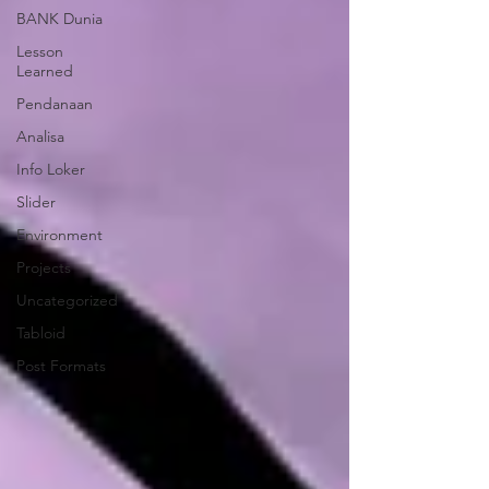
BANK Dunia
Lesson
Learned
Pendanaan
Analisa
Info Loker
Slider
Environment
Projects
Uncategorized
Tabloid
Post Formats