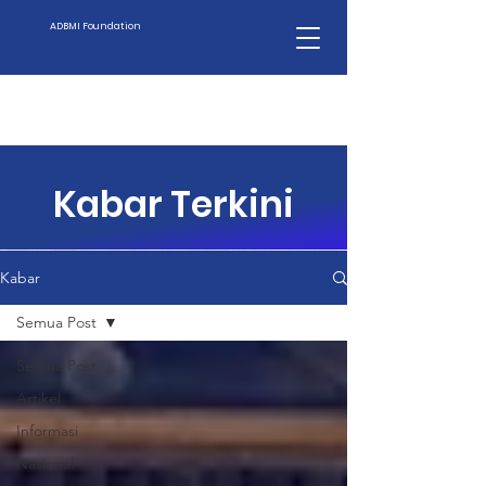
ADBMI Foundation
Kabar Terkini
Kabar
Semua Post
Semua Post
Artikel
Informasi
Nasional