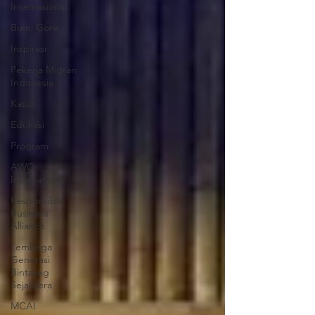
Internasional
Bumi Gora
Inspirasi
Pekerja Migran
Indonesia
Kasus
Edukasi
Program
AWO
International
Responsible
Business
Alliance
Lembaga
Generasi
Bintasng
Sejahtera
MCAI