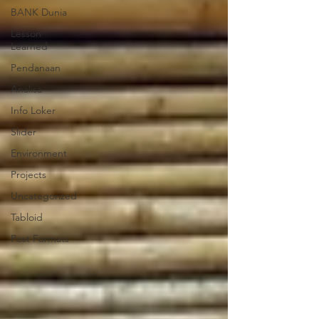
BANK Dunia
Lesson
Learned
Pendanaan
Analisa
Info Loker
Slider
Environment
Projects
Uncategorized
Tabloid
Post Formats