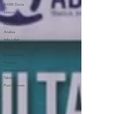
BANK Dunia
Lesson
Learned
Pendanaan
Analisa
Info Loker
Slider
Environment
Projects
Uncategorized
Tabloid
Post Formats