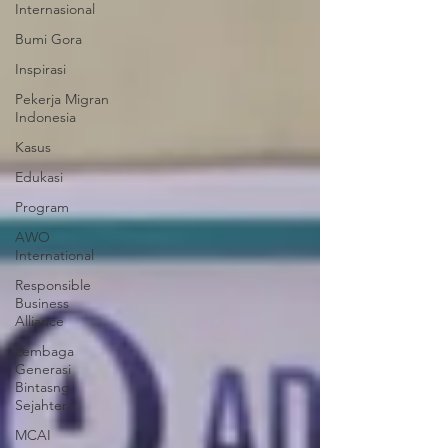
Internasional
Bumi Gora
Inspirasi
Pekerja Migran
Indonesia
Kasus
Edukasi
Program
AWO
International
Responsible
Business
Alliance
Lembaga
Generasi
Bintasng
Sejahtera
MCAI