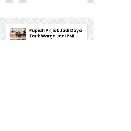
diartikan sebagai persekutuan dan
merupakan...
Rupiah Anjlok Jadi Daya
Tarik Warga Jadi PMI
Informasi
Firman Siddik
1 hari yang lalu
Menjaga Ketahanan
Keluarga Migran Lewat
Kecerdasan Emosional
Inspirasi
Firman Siddik
2 hari yang lalu