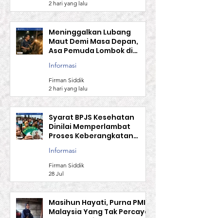
Berangkat
Firman Siddik
2 hari yang lalu
Meninggalkan Lubang
Maut Demi Masa Depan,
Asa Pemuda Lombok di
Negeri Jiran
Informasi
Firman Siddik
2 hari yang lalu
Syarat BPJS Kesehatan
Dinilai Memperlambat
Proses Keberangkatan
Calon TKI
Informasi
Firman Siddik
28 Jul