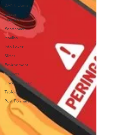
BANK Dunia
Lesson
Learned
Pendanaan
Analisa
Info Loker
Slider
Environment
Projects
Uncategorized
Tabloid
Post Formats