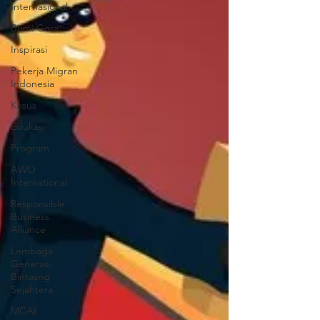
Internasional
Bumi Gora
Inspirasi
Pekerja Migran
Indonesia
Kasus
Edukasi
Program
AWO
International
Responsible
Business
Alliance
Lembaga
Generasi
Bintasng
Sejahtera
MCAI