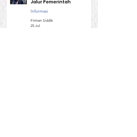
Masihun Hayati, Purna PMI
Malaysia Yang Tak Percaya
Jalur Pemerintah
Informasi
Firman Siddik
25 Jul
Mekanisme Pengaduan
Yang Aman dan Terstandar
Informasi
Firman Siddik
2 Jul
Sekarang waktunya
perubahan..!!