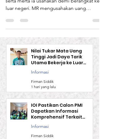
Sebanyak 45 juta yang diminta oleh tekong
serta merta ia usahakan demi berangkat ke
luar negeri. MR mengusahakan uang
tersebut dengan...
Nilai Tukar Mata Uang
Tinggi Jadi Daya Tarik
Utama Bekerja ke Luar
Negeri
Informasi
Firman Siddik
1 hari yang lalu
IOI Pastikan Calon PMI
Dapatkan Informasi
Komprehensif Terkait
Aturan Kerja Sebelum
Informasi