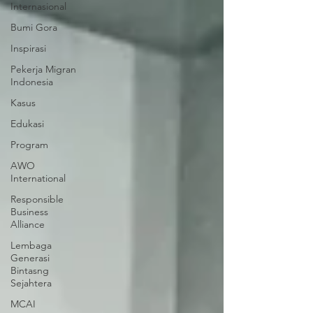
Internasional
Bumi Gora
Inspirasi
Pekerja Migran
Indonesia
Kasus
Edukasi
Program
AWO
International
Responsible
Business
Alliance
Lembaga
Generasi
Bintasng
Sejahtera
MCAI