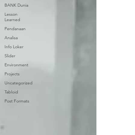
BANK Dunia
Lesson
Learned
Pendanaan
Analisa
Info Loker
Slider
Environment
Projects
Uncategorized
Tabloid
Post Formats