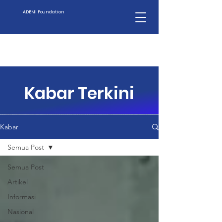
ADBMI Foundation
Kabar Terkini
Kabar
Semua Post
Semua Post
Artikel
Informasi
Nasional