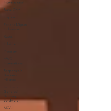
Internasional
Bumi Gora
Inspirasi
Pekerja Migran
Indonesia
Kasus
Edukasi
Program
AWO
International
Responsible
Business
Alliance
Lembaga
Generasi
Bintasng
Sejahtera
MCAI