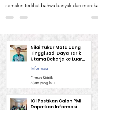
Dari hasil obrolan dengan sejumlah pemuda
di suatu desa di Kecamatan Sakra Timur,
semakin terlihat bahwa banyak dari mereka
lebih memilih...
Nilai Tukar Mata Uang
Tinggi Jadi Daya Tarik
Utama Bekerja ke Luar
Negeri
Informasi
Firman Siddik
3 jam yang lalu
IOI Pastikan Calon PMI
Dapatkan Informasi
Komprehensif Terkait
Aturan Kerja Sebelum
Informasi
Berangkat