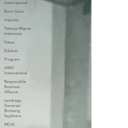
Internasional
Bumi Gora
Inspirasi
Pekerja Migran
Indonesia
Kasus
Edukasi
Program
AWO
International
Responsible
Business
Alliance
Lembaga
Generasi
Bintasng
Sejahtera
MCAI