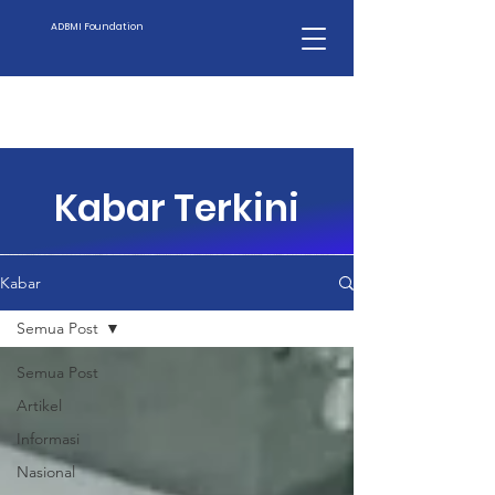
ADBMI Foundation
Kabar Terkini
Kabar
Semua Post
Semua Post
Artikel
Informasi
Nasional