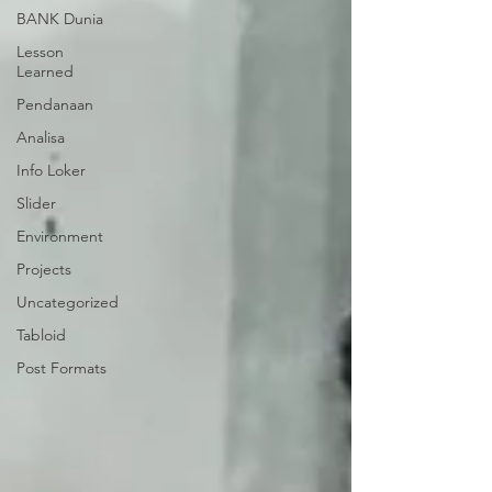
BANK Dunia
Lesson
Learned
Pendanaan
Analisa
Info Loker
Slider
Environment
Projects
Uncategorized
Tabloid
Post Formats