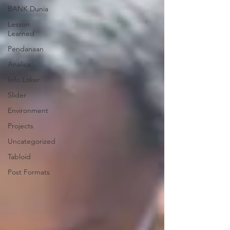
BANK Dunia
Lesson
Learned
Pendanaan
Analisa
Info Loker
Slider
Environment
Projects
Uncategorized
Tabloid
Post Formats