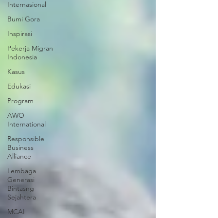
Internasional
Bumi Gora
Inspirasi
Pekerja Migran
Indonesia
Kasus
Edukasi
Program
AWO
International
Responsible
Business
Alliance
Lembaga
Generasi
Bintasng
Sejahtera
MCAI