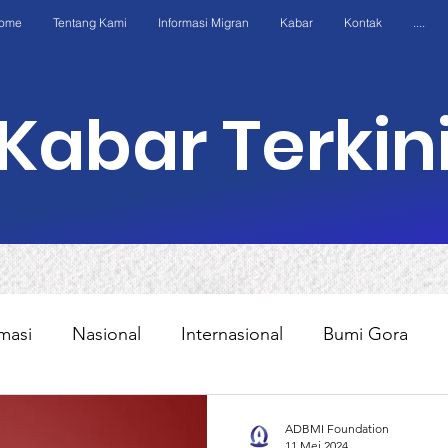
ome
Tentang Kami
Informasi Migran
Kabar
Kontak
....
Kabar Terkin
masi
Nasional
Internasional
Bumi Gora
Kasus
Edukasi
Program
AWO Internation
ADBMI Foundation
11 Mei 2024