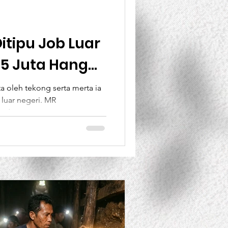
BANK Dunia
itipu Job Luar
45 Juta Hangus
ent
Projects
nggu
a oleh tekong serta merta ia
luar negeri. MR
 dengan...