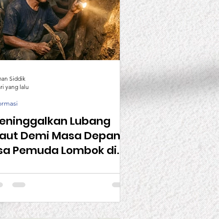
man Siddik
ri yang lalu
ormasi
eninggalkan Lubang
aut Demi Masa Depan,
sa Pemuda Lombok di
egeri Jiran