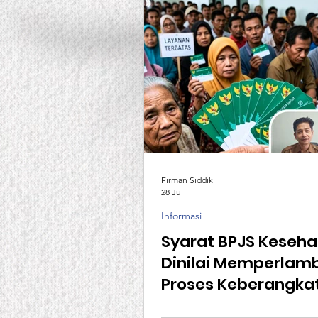
Firman Siddik
28 Jul
Informasi
Syarat BPJS Keseh
Dinilai Memperlam
Proses Keberangka
Calon TKI