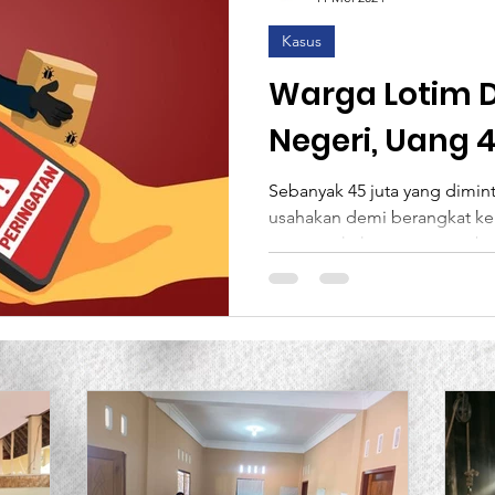
Kasus
ce
Lembaga Generasi Bintasng Sejahtera
MCAI
Warga Lotim D
Negeri, Uang 
aan
Analisa
Info Loker
Slider
Environm
Kurang Semi
Sebanyak 45 juta yang dimint
usahakan demi berangkat ke 
Post Formats
mengusahakan uang tersebut