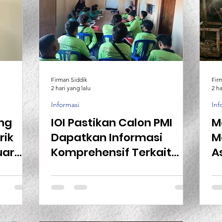
Firman Siddik
Fir
2 hari yang lalu
2 ha
Informasi
Inf
ang
IOI Pastikan Calon PMI
M
rik
Dapatkan Informasi
M
uar
Komprehensif Terkait
A
Aturan Kerja Sebelum
N
Berangkat