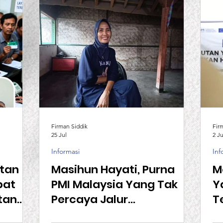
Firman Siddik
Fir
25 Jul
2 Ju
Informasi
Inf
atan
Masihun Hayati, Purna
M
bat
PMI Malaysia Yang Tak
Y
tan
Percaya Jalur
T
Pemerintah