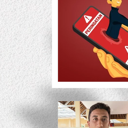
Responsible Business Allian
Lesson Learned
Pendan
Uncategorized
Tabloid