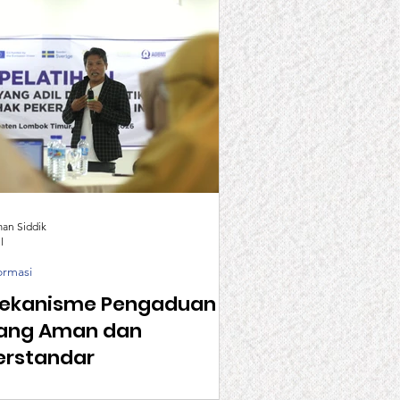
man Siddik
l
ormasi
ekanisme Pengaduan
ang Aman dan
erstandar