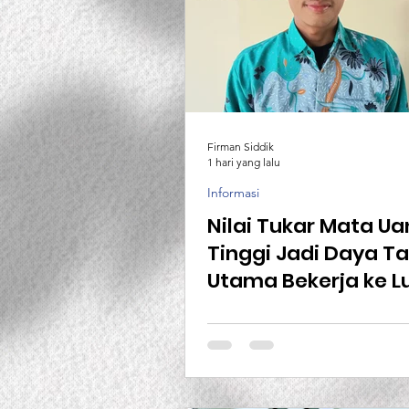
Firman Siddik
1 hari yang lalu
Informasi
Nilai Tukar Mata U
Tinggi Jadi Daya Ta
Utama Bekerja ke L
Negeri