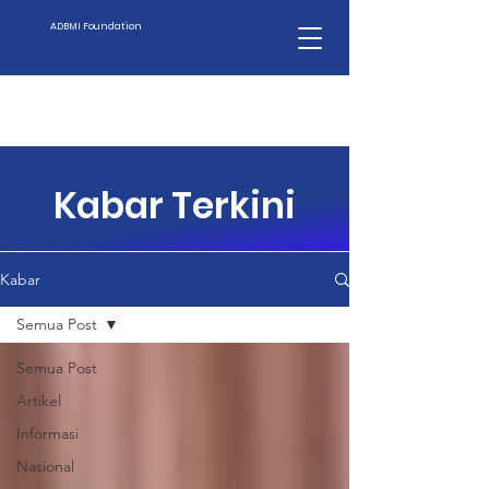
ADBMI Foundation
Kabar Terkini
Kabar
Semua Post
Semua Post
Artikel
Informasi
Nasional