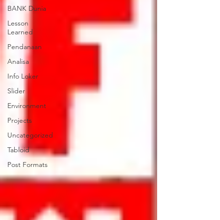
BANK Dunia
Lesson
Learned
Pendanaan
Analisa
Info Loker
Slider
Environment
Projects
Uncategorized
Tabloid
Post Formats