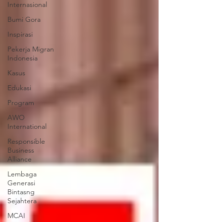
Internasional
Bumi Gora
Inspirasi
Pekerja Migran
Indonesia
Kasus
Edukasi
Program
AWO
International
Responsible
Business
Alliance
Lembaga
Generasi
Bintasng
Sejahtera
MCAI