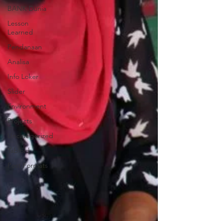
BANK Dunia
Lesson
Learned
Pendanaan
Analisa
Info Loker
Slider
Environment
Projects
Uncategorized
Tabloid
Post Formats