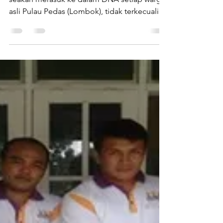
Oleh : Widy Harwin | Budaya patriarkhi
seakan merasuk ke dalam DNA setiap warga
asli Pulau Pedas (Lombok), tidak terkecuali
daerah Lombok...