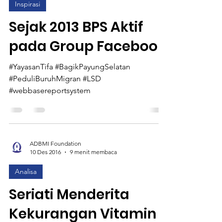
ADBMI Foundation
10 Des 2016
1 menit membaca
Inspirasi
Sejak 2013 BPS Aktif
pada Group Facebook
#YayasanTifa #BagikPayungSelatan
#PeduliBuruhMigran #LSD
#webbasereportsystem
ADBMI Foundation
10 Des 2016
9 menit membaca
Analisa