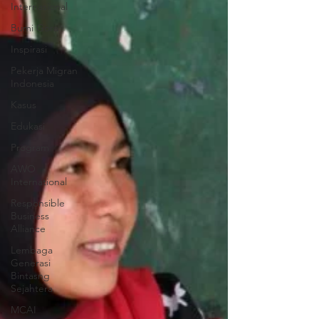
Internasional
Bumi Gora
Inspirasi
Pekerja Migran
Indonesia
Kasus
Edukasi
Program
AWO
International
Responsible
Business
Alliance
Lembaga
Generasi
Bintasng
Sejahtera
MCAI