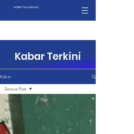
ADBMI Foundation
Kabar Terkini
Kabar
Semua Post
Semua Post
Artikel
Informasi
Nasional