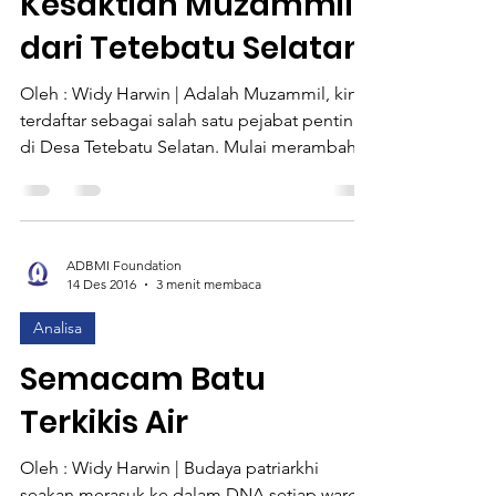
Kesaktian Muzammil
dari Tetebatu Selatan
Oleh : Widy Harwin | Adalah Muzammil, kini
terdaftar sebagai salah satu pejabat penting
di Desa Tetebatu Selatan. Mulai merambah
jenjang...
ADBMI Foundation
14 Des 2016
3 menit membaca
Analisa
Semacam Batu
Terkikis Air