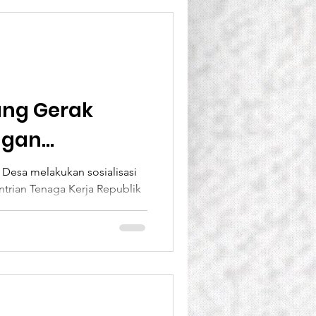
ang Gerak
ngan
embaga Sosial
Desa melakukan sosialisasi
ntrian Tenaga Kerja Republik
sikan C