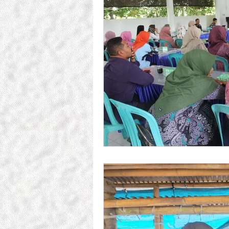
Responsible Business Allian
Lesson Learned
Pendan
Uncategorized
Tabloid