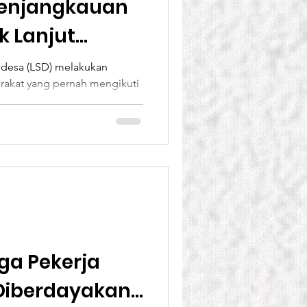
Penjangkauan
k Lanjut
n
 desa (LSD) melakukan
akat yang pernah mengikuti
mi Rumah...
ga Pekerja
 Diberdayakan