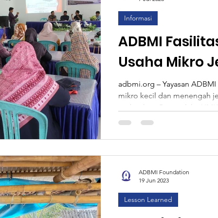
Informasi
ce
Lembaga Generasi Bintasng Sejahtera
MCAI
ADBMI Fasilita
Usaha Mikro 
aan
Analisa
Info Loker
Slider
Environm
Modal Usaha 
adbmi.org – Yayasan ADBMI fa
mikro kecil dan menengah j
Post Formats
perbankan. Para pelaku UMK
ADBMI Foundation
19 Jun 2023
Lesson Learned