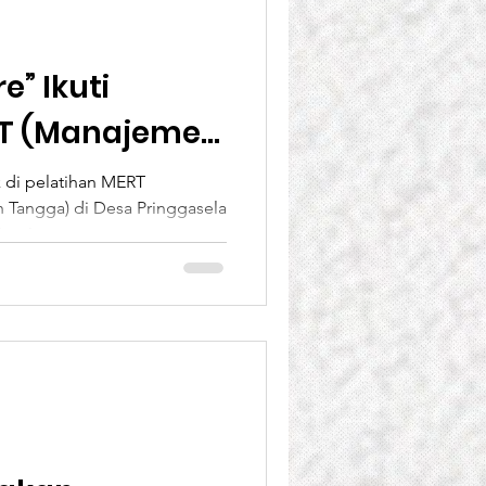
” Ikuti
RT (Manajemen
h Tangga) di
 di pelatihan MERT
Tangga) di Desa Pringgasela
el
nasi...