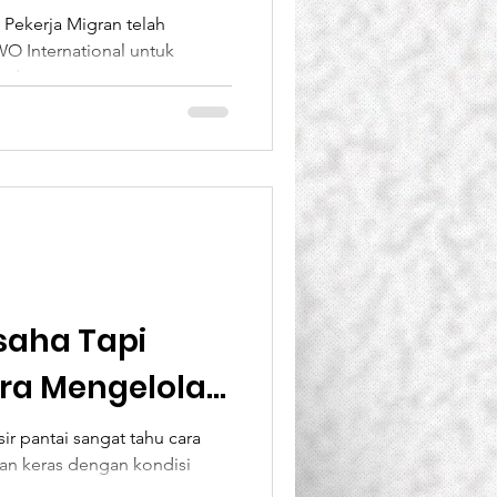
WO
 Pekerja Migran telah
 International untuk
 Untuk
ndorong...
Remi
saha Tapi
ra Mengelola
ik dan Benar
ir pantai sangat tahu cara
n keras dengan kondisi
s...