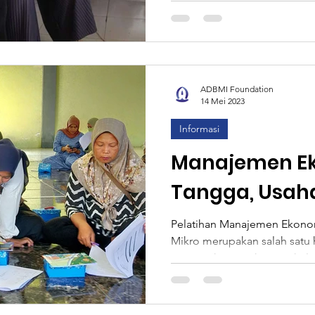
ADBMI Foundation
14 Mei 2023
Informasi
Manajemen E
Tangga, Usah
Usaha
Pelatihan Manajemen Ekono
Mikro merupakan salah satu 
memperkuat usaha para kelua