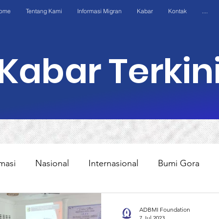
ome
Tentang Kami
Informasi Migran
Kabar
Kontak
....
Kabar Terkin
masi
Nasional
Internasional
Bumi Gora
Kasus
Edukasi
Program
AWO Internation
ADBMI Foundation
7 Jul 2023