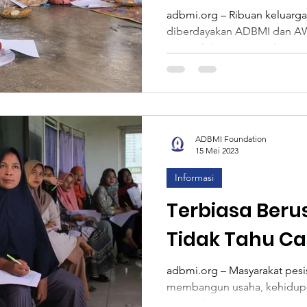
ADBMI dan A
adbmi.org – Ribuan keluarga
diberdayakan ADBMI dan AWO
International
mengelola remitansi dan me
Pengelolaan 
ADBMI Foundation
15 Mei 2023
Informasi
Terbiasa Beru
Tidak Tahu Ca
Usaha yang Ba
adbmi.org – Masyarakat pesis
membangun usaha, kehidupa
geografis yang terbilang pana