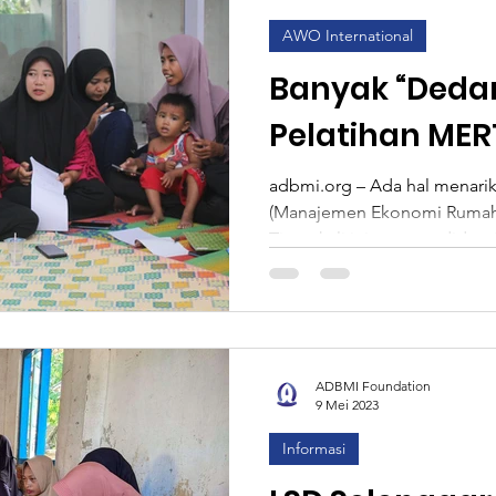
AWO International
Banyak “Dedare
Pelatihan ME
Ekonomi Ruma
adbmi.org – Ada hal menarik
(Manajemen Ekonomi Rumah 
Desa Pringgas
Timur kali ini, peserta didomi
ADBMI Foundation
9 Mei 2023
Informasi