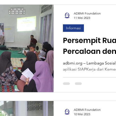
ADBMI Foundation
11 Mei 2023
Informasi
Persempit Ru
Percaloan de
“SIAPKerja”, L
adbmi.org – Lembaga Sosial 
aplikasi SIAPKerja dari Keme
Desa Sosialisa
Indonesia. Sosialisasi ini...
ADBMI Foundation
10 Mei 2023