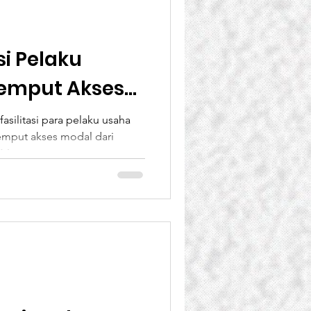
BANK Dunia
si Pelaku
Jemput Akses
ent
Projects
Dari Perbankan
silitasi para pelaku usaha
emput akses modal dari
M...