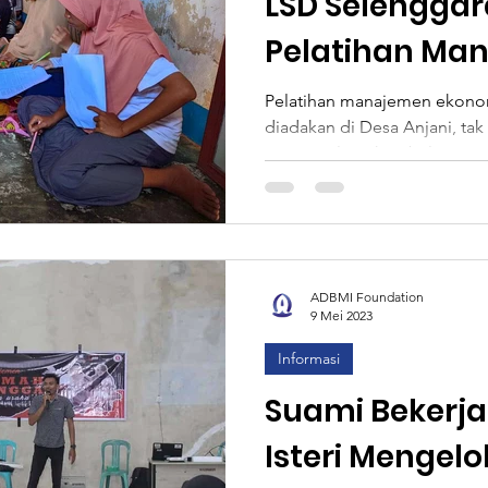
LSD Selengga
Pelatihan Ma
Ekonomi Rum
Pelatihan manajemen ekono
diadakan di Desa Anjani, tak
Tahap Lima
yang terulang kembali namun
ADBMI Foundation
9 Mei 2023
Informasi
Suami Bekerja 
Isteri Mengel