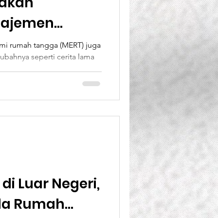
rakan
najemen
ah Tangga
mi rumah tangga (MERT) juga
 ubahnya seperti cerita lama
...
di Luar Negeri,
ola Rumah