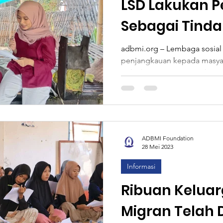
LSD Lakukan 
Sebagai Tinda
Pendampinga
adbmi.org – Lembaga sosial
penjangkauan kepada masyar
pelatihan Manejemen Ekono
ADBMI Foundation
28 Mei 2023
Informasi
Ribuan Keluar
Migran Telah